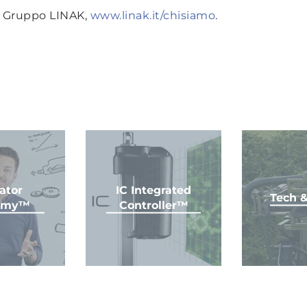
l Gruppo LINAK,
www.linak.it/chisiamo
.
ator
IC Integrated
Tech &
emy™
Controller™