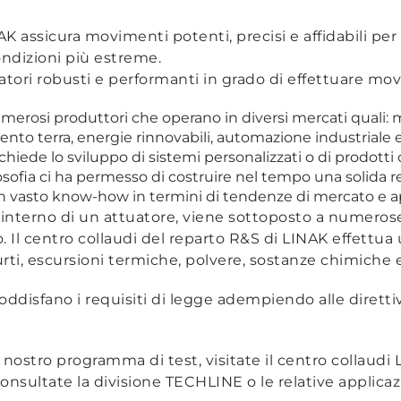
K assicura movimenti potenti, precisi e affidabili per
ondizioni più estreme.
tori robusti e performanti in grado di effettuare movi
rosi produttori che operano in diversi mercati quali: m
 terra, energie rinnovabili, automazione industriale e c
hiede lo sviluppo di sistemi personalizzati o di prodotti 
osofia ci ha permesso di costruire nel tempo una solida r
un vasto know-how in termini di tendenze di mercato e ap
interno di un attuatore, viene sottoposto a numerose
 Il centro collaudi del reparto R&S di LINAK effettua 
, urti, escursioni termiche, polvere, sostanze chimiche 
ddisfano i requisiti di legge adempiendo alle direttive
nostro programma di test, visitate il centro collaudi L
onsultate la divisione TECHLINE o le relative applicaz