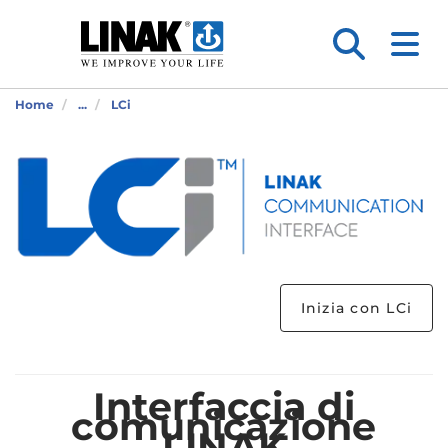
Home
...
LCi
Inizia con LCi
Interfaccia di
comunicazione
LINAK