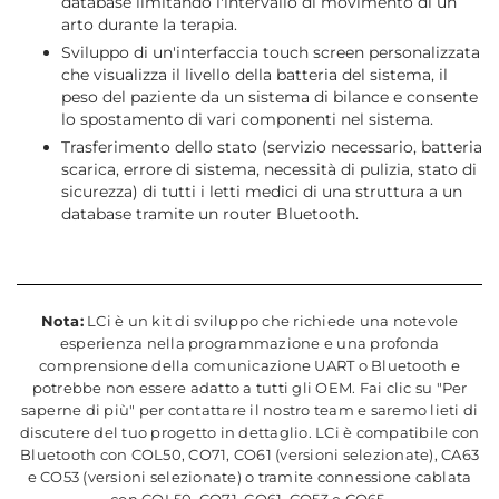
database limitando l'intervallo di movimento di un
arto durante la terapia.
Sviluppo di un'interfaccia touch screen personalizzata
che visualizza il livello della batteria del sistema, il
peso del paziente da un sistema di bilance e consente
lo spostamento di vari componenti nel sistema.
Trasferimento dello stato (servizio necessario, batteria
scarica, errore di sistema, necessità di pulizia, stato di
sicurezza) di tutti i letti medici di una struttura a un
database tramite un router Bluetooth.
Nota:
LCi è un kit di sviluppo che richiede una notevole
esperienza nella programmazione e una profonda
comprensione della comunicazione UART o Bluetooth e
potrebbe non essere adatto a tutti gli OEM. Fai clic su "Per
saperne di più" per contattare il nostro team e saremo lieti di
discutere del tuo progetto in dettaglio. LCi è compatibile con
Bluetooth con COL50, CO71, CO61 (versioni selezionate), CA63
e CO53 (versioni selezionate) o tramite connessione cablata
con COL50, CO71, CO61, CO53 e CO65.