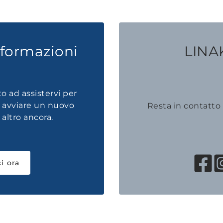
nformazioni
LINAK
to ad assistervi per
, avviare un nuovo
Resta in contatto
altro ancora.
i ora