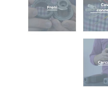
Cav
Freni
conne
Carc