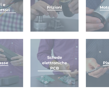
i e
Frizioni
Moto
ttori
Schede
asse
elettroniche
Pis
PCB