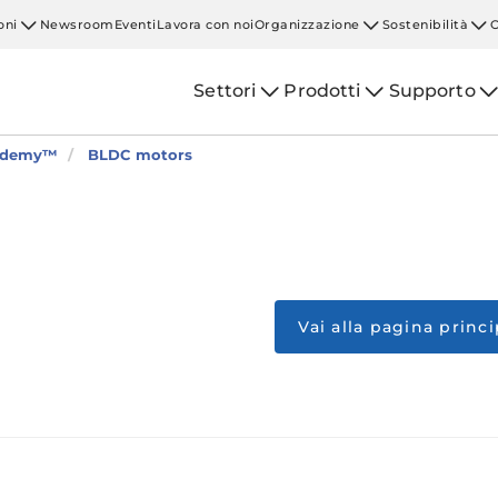
oni
Newsroom
Eventi
Lavora con noi
Organizzazione
Sostenibilità
Settori
Prodotti
Supporto
cademy™
BLDC motors
Vai alla pagina princ