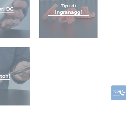
Tipi di
ri DC
ingranaggi
toni