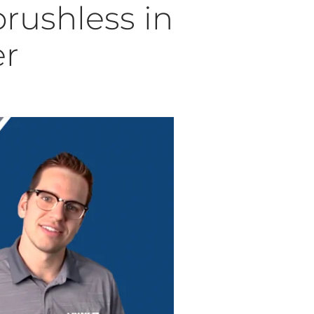
rushless in
er