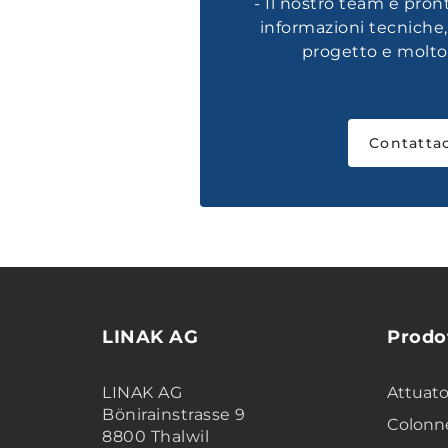
- Il nostro team è pron
informazioni tecniche
progetto e molto 
Contattac
LINAK AG
Prodo
LINAK AG
Attuator
Bönirainstrasse 9
Colonne
8800 Thalwil