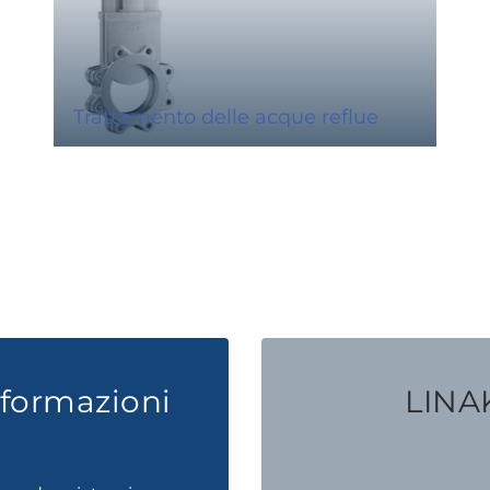
Trattamento delle acque reflue
nformazioni
LINAK