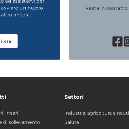
to ad assistervi per
, avviare un nuovo
Resta in contatto
altro ancora.
i ora
tti
Settori
i lineari
Industria, agricoltura e naut
 di sollevamento
Salute