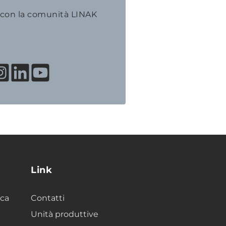
 con la comunità LINAK
Link
ica
Contatti
Unità produttive