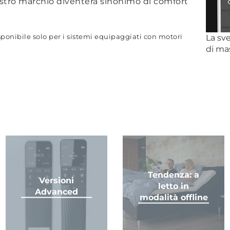
ostro marchio diventerà sinonimo di comfort
sponibile solo per i sistemi equipaggiati con motori
La sve
di ma
Tendenza: a
Versioni
letto in
Advanced
modalità offline