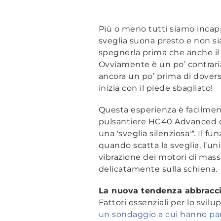
Più o meno tutti siamo incapp
sveglia suona presto e non s
spegnerla prima che anche il n
Ovviamente è un po’ contrar
ancora un po’ prima di doversi
inizia con il piede sbagliato!
Questa esperienza è facilment
pulsantiere HC40 Advanced c
una 'sveglia silenziosa'*. Il 
quando scatta la sveglia, l’un
vibrazione dei motori di mas
delicatamente sulla schiena.
La nuova tendenza abbraccia
Fattori essenziali per lo sv
un sondaggio a cui hanno par