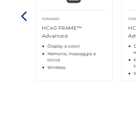
COMANDI
COM
HC40 FRAME™
HC
Advanced
Ad
Display a colori
D
Memorie, massaggio e
torcia
t
Wireless
W