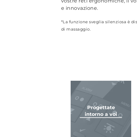
vostre reti ergonomiche, il v
e innovazione.
*La funzione sveglia silenziosa è di
di massaggio.
Progettate
intorno a voi