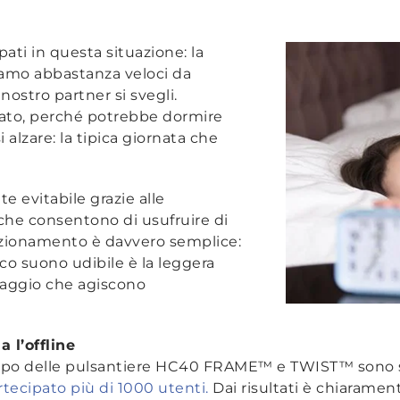
ati in questa situazione: la
iamo abbastanza veloci da
ostro partner si svegli.
iato, perché potrebbe dormire
 alzare: la tipica giornata che
e evitabile grazie alle
he consentono di usufruire di
funzionamento è davvero semplice:
ico suono udibile è la leggera
saggio che agiscono
 l’offline
iluppo delle pulsantiere HC40 FRAME™ e TWIST™ sono s
tecipato più di 1000 utenti.
Dai risultati è chiarament