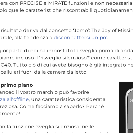
ntiera con PRECISE e MIRATE funzioni e non necessa
olo quelle caratteristiche riscontrabili quotidianamen
risultato deriva dal concetto ‘Jomo’: The Joy of Missing
parole, alla tendenza a
disconnettersi un po’
.
ior parte di noi ha impostato la sveglia prima di anda
mo incluso il ‘risveglio silenzioso’* come caratteris
C40. Tutto ciò di cui avete bisogno è già integrato nel
cellulari fuori dalla camera da letto.
 primo piano
nced il vostro marchio può favorire
 all'offline
, una caratteristica considerata
reziosa. Come facciamo a saperlo? Perché
tamente!
 la funzione ‘sveglia silenziosa’ nelle