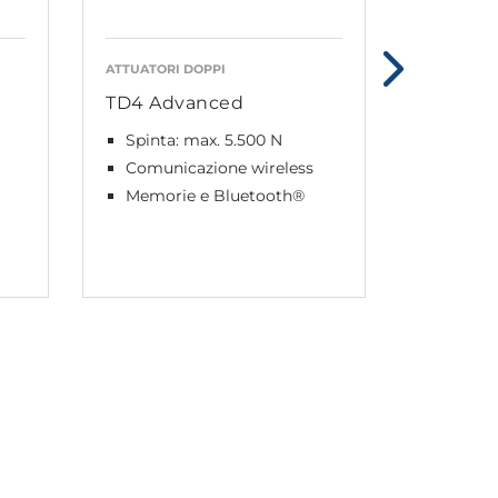
ATTUATORI DOPPI
ATTUATORI
TD4 Advanced
TD5 Ad
Spinta: max. 5.500 N
Spinta:
Comunicazione wireless
Comuni
Memorie e Bluetooth®
Memori