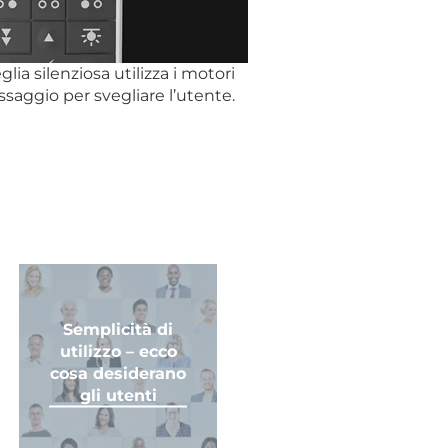
glia silenziosa utilizza i motori
ssaggio per svegliare l’utente
.
Semplicità di
utilizzo – ecco
cosa desiderano
gli utenti