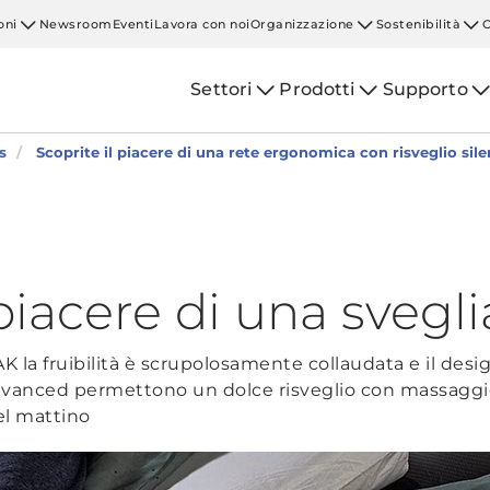
oni
Newsroom
Eventi
Lavora con noi
Organizzazione
Sostenibilità
Settori
Prodotti
Supporto
s
Scoprite il piacere di una rete ergonomica con risveglio sil
 piacere di una svegli
 la fruibilità è scrupolosamente collaudata e il desi
ed permettono un dolce risveglio con massaggio i
el mattino