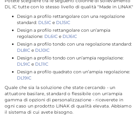
Potete scegliere tra le seguenti colonne di sollevamento
DL IC tutte con lo stesso livello di qualità "Made in LINAK"
Design a profilo rettangolare con una regolazione
standard:
DL5IC
e
DL15IC
Design a profilo rettangolare con un’ampia
regolazione:
DL6IC
e
DL16IC
Design a profilo tondo con una regolazione standard:
DL8IC
e
DL10IC
Design a profilo tondo con un’ampia regolazione:
DL9IC
e
DL11IC
Design a profilo quadrato con un’ampia regolazione:
DL19IC
Quale che sia la soluzione che state cercando - un
attuatore basilare, standard o flessibile con un'ampia
gamma di opzioni di personalizzazione - riceverete in
ogni caso un prodotto LINAK di qualità elevata. Abbiamo
il sistema di cui avete bisogno.