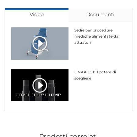
Video
Documenti
Sedie per procedure
mediche alimentate da
attuatori
LINAK LC1: il potere di
scegliere
Prodotti correlati