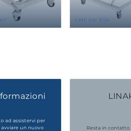
eri
Letti per RSA
nformazioni
LINAK
to ad assistervi per
, avviare un nuovo
Resta in contatto