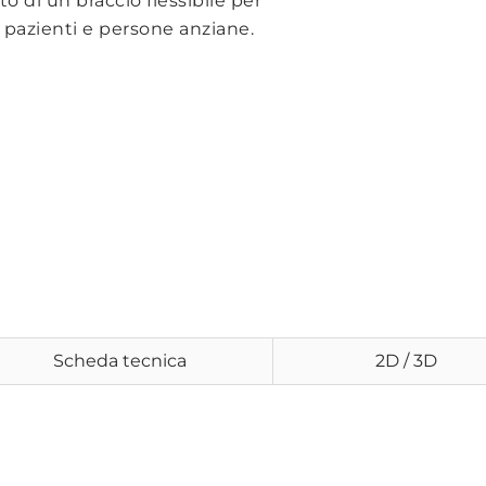
o di un braccio flessibile per
 pazienti e persone anziane.
Scheda tecnica
2D / 3D