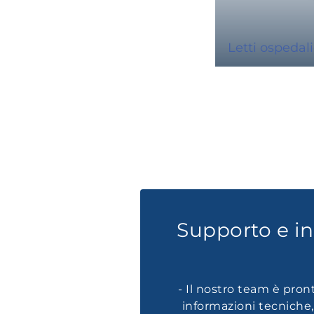
Letti ospedali
Supporto e i
- Il nostro team è pron
informazioni tecniche