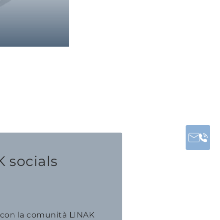
 socials
 con la comunità LINAK