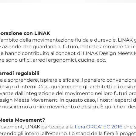
aborazione con LINAK
'ambito della movimentazione fluida e durevole, LINAK go
 e aziende che guardano al futuro. Potrete ammirare tali c
che hanno contribuito al concept di LINAK Design Meets
 sono uffici, arredi ergonomici, cucine, ecc.
rredi regolabili
 a sorprendere, ispirare e sfidare il pensiero convenzional
ign d'interni. Ci auguriamo che gli architetti e i desig
ante dall'integrazione del movimento nei loro futuri pr
 Design Meets Movement. In questo caso, i nostri esperti
me riusciremo a unire movimento e design. È qui che il de
 Meets Movement?
ovement, LINAK partecipa alla
fiera ORGATEC 2016
che s
ferendo gli interni all'esterno. Lo stand della fiera è prog