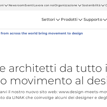
oni
Newsroom
Eventi
Lavora con noi
Organizzazione
Sostenibilità
Settori
Prodotti
Supporto
s from across the world bring movement to design
 e architetti da tutt
o movimento al des
ntarvi il nostro nuovo sito web: www.design-meets-
da LINAK che coinvolge alcuni dei designer e degli a