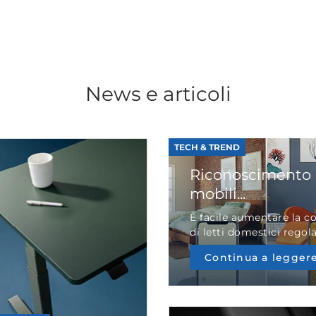
News e articoli
TECH & TREND
Riconoscimento 
mobili...
È facile aumentare la c
di letti domestici regolab
Continua a legger