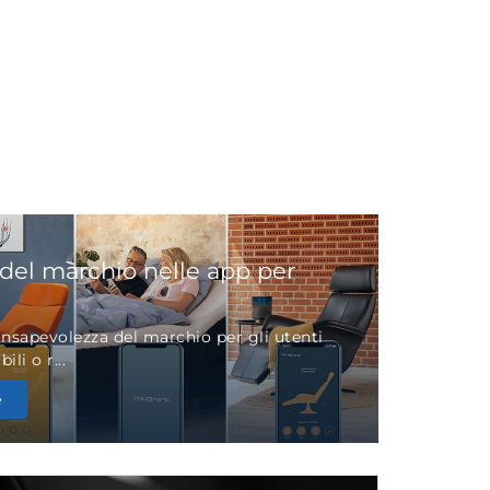
del marchio nelle app per
onsapevolezza del marchio per gli utenti
ili o r...
e