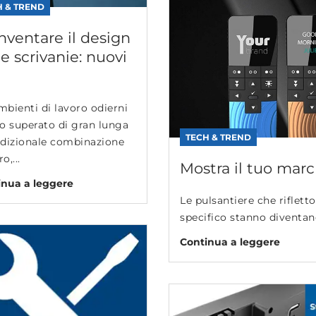
H & TREND
nventare il design
le scrivanie: nuovi
mbienti di lavoro odierni
o superato di gran lunga
TECH & TREND
radizionale combinazione
o,...
Mostra il tuo marc
inua a leggere
Le pulsantiere che riflet
specifico stanno diventan
Continua a leggere