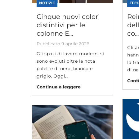
NOTIZIE
TEC
Cinque nuovi colori
Rei
distintivi per le
del
colonne E...
co...
Pubblicato 9 aprile 2026
Gli a
Gli spazi di lavoro moderni si
hann
sono evoluti oltre la nota
la t
palette di nero, bianco e
di ner
grigio. Oggi...
Cont
Continua a leggere