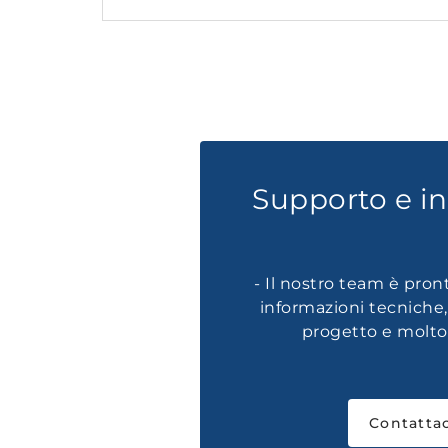
Supporto e i
- Il nostro team è pron
informazioni tecniche
progetto e molto 
Contattac