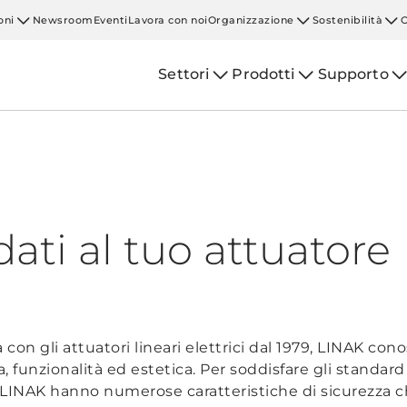
oni
Newsroom
Eventi
Lavora con noi
Organizzazione
Sostenibilità
Settori
Prodotti
Supporto
dati al tuo attuatore
 con gli attuatori lineari elettrici dal 1979, LINAK co
, funzionalità ed estetica. Per soddisfare gli standard 
i LINAK hanno numerose caratteristiche di sicurezza ch