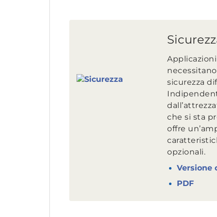
Sicurezz
Applicazioni
necessitano 
sicurezza dif
Indipende
dall’attrezz
che si sta 
offre un’am
caratteristi
opzionali.
Versione 
PDF