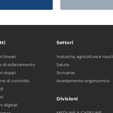
tti
Settori
i lineari
Industria, agricoltura e naut
 di sollevamento
Salute
ri doppi
Scrivanie
ine di controllo
Arredamento ergonomico
di
ri
Divisioni
i digitali
MEDLINE & CARELINE