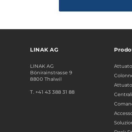
LINAK AG
Prodo
LINAK AG
Attuator
Bönirainstrasse 9
Colonne
8800 Thalwil
Attuato
T. +41 43 388 31 88
Central
Coman
Accesso
Soluzion