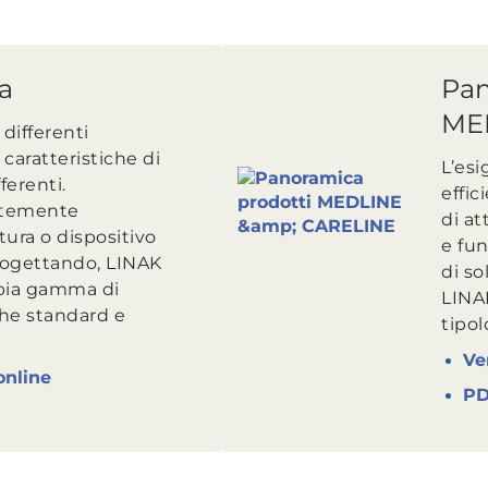
a
Pan
ME
 differenti
caratteristiche di
L’esi
ferenti.
effic
ntemente
di a
atura o dispositivo
e fun
progettando, LINAK
di so
pia gamma di
LINA
che standard e
tipol
Ve
online
P