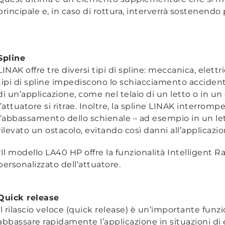
principale e, in caso di rottura, interverrà sostenendo
Spline
LINAK offre tre diversi tipi di spline: meccanica, elettri
tipi di spline impediscono lo schiacciamento accidental
di un’applicazione, come nel telaio di un letto o in u
l’attuatore si ritrae. Inoltre, la spline LINAK interr
l’abbassamento dello schienale – ad esempio in un let
rilevato un ostacolo, evitando così danni all’applicazio
*Il modello LA40 HP offre la funzionalità Intelligent R
personalizzato dell’attuatore.
Quick release
Il rilascio veloce (quick release) è un’importante fun
abbassare rapidamente l’applicazione in situazioni di