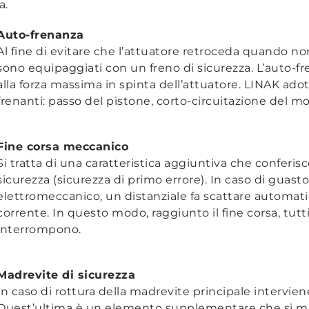
za.
Auto-frenanza
Al fine di evitare che l’attuatore retroceda quando no
sono equipaggiati con un freno di sicurezza. L’auto-
alla forza massima in spinta dell’attuatore. LINAK adot
frenanti: passo del pistone, corto-circuitazione del 
Fine corsa meccanico
Si tratta di una caratteristica aggiuntiva che conferis
sicurezza (sicurezza di primo errore). In caso di guasto
elettromeccanico, un distanziale fa scattare automati
corrente. In questo modo, raggiunto il fine corsa, tutt
interrompono.
Madrevite di sicurezza
In caso di rottura della madrevite principale intervien
Quest’ultima è un elemento supplementare che si 