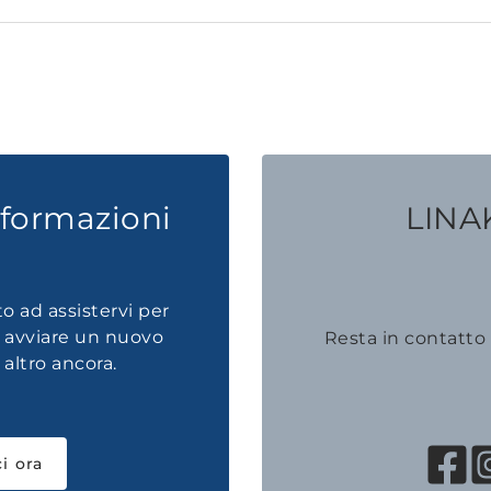
nformazioni
LINAK
to ad assistervi per
, avviare un nuovo
Resta in contatto
altro ancora.
i ora